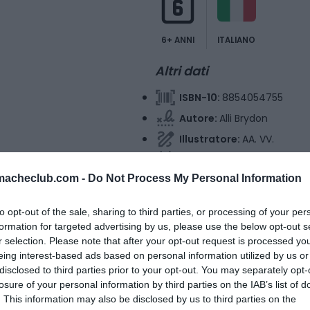
6+ ANNI
ITALIANO
Altri dati
ISBN-10:
8854054755
Autore:
Alli Brydon
Illustratore:
AA. VV.
Data di pubblicazione:
20
mmacheclub.com -
Do Not Process My Personal Information
Totale pagine:
208
Tipo di copertina:
Coperti
to opt-out of the sale, sharing to third parties, or processing of your per
Collana:
National Geograph
formation for targeted advertising by us, please use the below opt-out s
r selection. Please note that after your opt-out request is processed y
eing interest-based ads based on personal information utilized by us or
disclosed to third parties prior to your opt-out. You may separately opt-
losure of your personal information by third parties on the IAB’s list of
. This information may also be disclosed by us to third parties on the