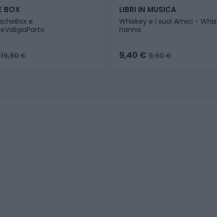
E BOX
LIBRI IN MUSICA
cheBox e
Whiskey e i suoi Amici - Whis
aligiaParto
nanna
9,40
€
219,80
€
9,90
€