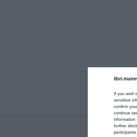
libri.ma
If you wish 
sensitive in
confirm you
continue se
information 
further disc
participants