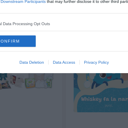
Consigliati per te
of Downstream Participants
that may further disclose it to other third part
favorite
l Data Processing Opt Outs
-5%
CONFIRM
Data Deletion
Data Access
Privacy Policy