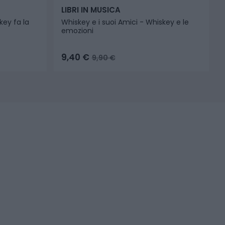
LIBRI IN MUSICA
key fa la
Whiskey e i suoi Amici - Whiskey e le
emozioni
9,40
€
9,90
€