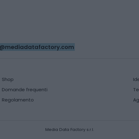
ri@mediadatafactory.com
Shop
Id
Domande frequenti
Te
Regolamento
Ag
Media Data Factory s.r.l.