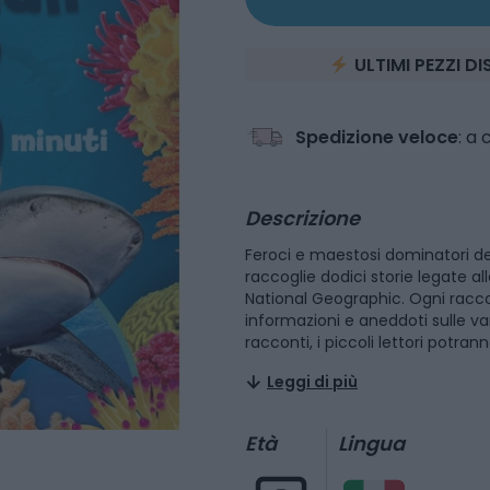
ULTIMI PEZZI DI
Spedizione veloce
: a
Descrizione
Feroci e maestosi dominatori dell
raccoglie dodici storie legate al
National Geographic. Ogni raccon
informazioni e aneddoti sulle var
racconti, i piccoli lettori potr
Emma (un meraviglioso squalo ti
Leggi di più
studia gli squali, e tante altre fi
Età
Lingua