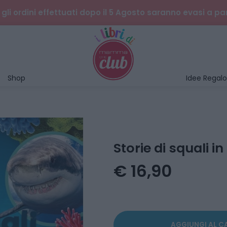
gli ordini effettuati dopo il 5 Agosto saranno evasi a pa
Shop
Idee Regalo
Storie di squali in
€ 16,90
AGGIUNGI AL C