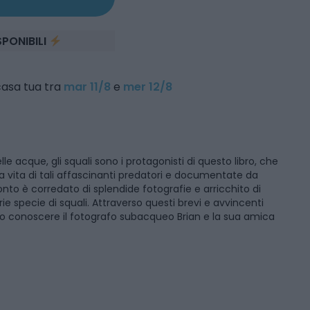
SPONIBILI
 casa tua tra
mar 11/8
e
mer 12/8
e acque, gli squali sono i protagonisti di questo libro, che
la vita di tali affascinanti predatori e documentate da
to è corredato di splendide fotografie e arricchito di
ie specie di squali. Attraverso questi brevi e avvincenti
anno conoscere il fotografo subacqueo Brian e la sua amica
gre), la biologa marina Catherine che sulla sua barca
gure straordinarie.