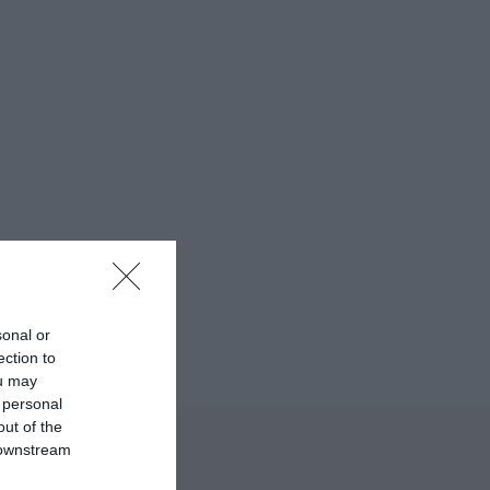
24-03-11
na rigida
sonal or
ic Kids
ection to
ou may
 personal
out of the
 downstream