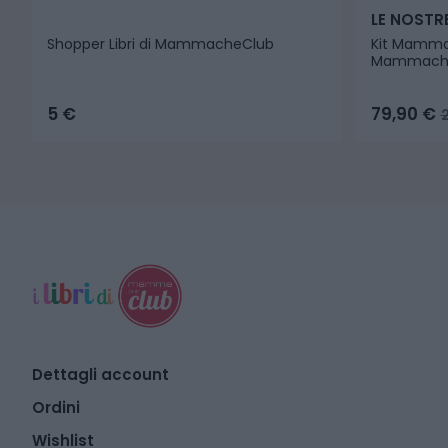
LE NOSTR
Shopper Libri di MammacheClub
Kit Mamma
MammacheV
5
€
79,90
€
Dettagli account
Ordini
Wishlist