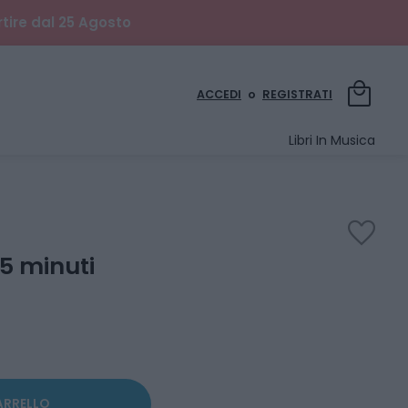
rtire dal 25 Agosto
local_mall
ACCEDI
o
REGISTRATI
Libri In Musica
favorite
 5 minuti
ARRELLO