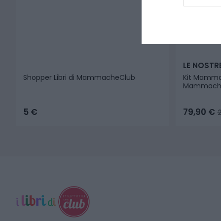
LE NOSTR
Shopper Libri di MammacheClub
Kit Mamma
MammacheV
5
€
79,90
€