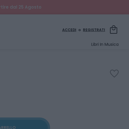
rtire dal 25 Agosto
local_mall
ACCEDI
o
REGISTRATI
Libri In Musica
favorite
ARRELLO