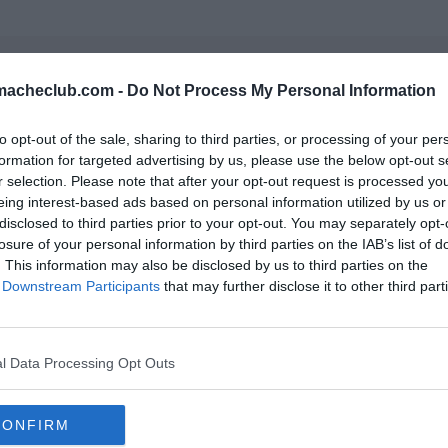
mmacheclub.com -
Do Not Process My Personal Information
Consigliati per te
to opt-out of the sale, sharing to third parties, or processing of your per
formation for targeted advertising by us, please use the below opt-out s
r selection. Please note that after your opt-out request is processed y
favorite
-5%
eing interest-based ads based on personal information utilized by us or
disclosed to third parties prior to your opt-out. You may separately opt-
losure of your personal information by third parties on the IAB’s list of
. This information may also be disclosed by us to third parties on the
of Downstream Participants
that may further disclose it to other third part
l Data Processing Opt Outs
CONFIRM