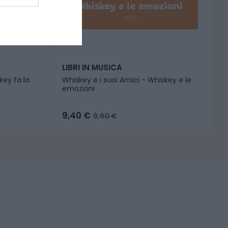
LIBRI IN MUSICA
key fa la
Whiskey e i suoi Amici - Whiskey e le
emozioni
9,40
€
9,90
€