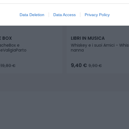
Data Deletion
Data Access
Privacy Policy
E BOX
LIBRI IN MUSICA
cheBox e
Whiskey e i suoi Amici - Whis
aligiaParto
nanna
9,40
€
219,80
€
9,90
€