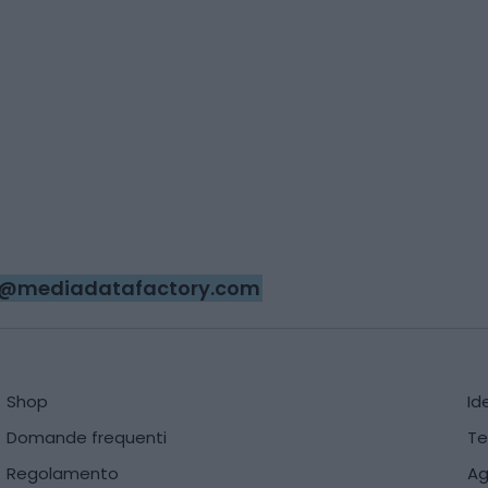
ri@mediadatafactory.com
Shop
Id
Domande frequenti
Te
Regolamento
Ag