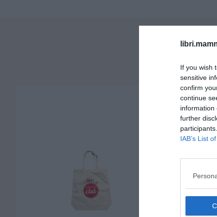
libri.ma
If you wish 
sensitive in
confirm you
favorite
-64%
continue se
information 
further disc
participants
IAB’s List 
Persona