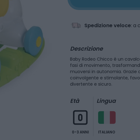
Spedizione veloce
: a
Descrizione
Baby Rodeo Chicco è un cavalc
fasi di movimento, trasformando
muoversi in autonomia. Grazie ai s
coinvolgente e stimolante, favo
divertente e sicuro.
Età
Lingua
0-3 ANNI
ITALIANO