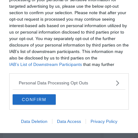
attività ideale per chi ama la natura!
targeted advertising by us, please use the below opt-out
ISBN-10:
885405822X
section to confirm your selection. Please note that after your
Autore:
AA. VV.
opt-out request is processed you may continue seeing
interest-based ads based on personal information utilized by
Illustratore:
Camilla Garofano
us or personal information disclosed to third parties prior to
Data di pubblicazione:
2025-02-28
your opt-out. You may separately opt-out of the further
Totale pagine:
96
disclosure of your personal information by third parties on the
IAB’s list of downstream participants. This information may
Tipo di copertina:
Copertina flessibile
also be disclosed by us to third parties on the
Collana:
National Geograpihc Kids
IAB’s List of Downstream Participants
that may further
disclose it to other third parties.
Personal Data Processing Opt Outs
Consigliati per te
CONFIRM
favorite
-64%
Data Deletion
Data Access
Privacy Policy