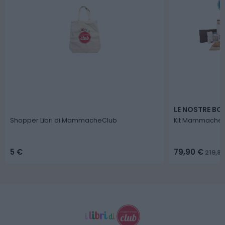
LE NOSTRE BO
Shopper Libri di MammacheClub
Kit MammacheB
5
€
79,90
€
219,8