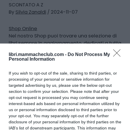
SCONTATO A Z
By
Silvia Zanaldi
/ 2024-11-07
Shop Online
Nel nostro Shop puoi trovare una selezione di
libri sempre in aggiornamento, dedicati a tutta
la famiglia! Spedizione gratuite a partire da
libri.mammacheclub.com -
Do Not Process My
50€ in 2-4 giorni lavorativi. Approfitta del
Personal Information
pagamento
By
Silvia Zanaldi
/ 2024-11-07
If you wish to opt-out of the sale, sharing to third parties, or
processing of your personal or sensitive information for
targeted advertising by us, please use the below opt-out
Posso davvero ricevere un Gioco in Omaggio?
section to confirm your selection. Please note that after your
In che modo?
opt-out request is processed you may continue seeing
Certo! Aggiungi i tuoi libri preferiti al carrello e
interest-based ads based on personal information utilized by
inserisci in fase di check-out il codice sconto
us or personal information disclosed to third parties prior to
your opt-out. You may separately opt-out of the further
SPECIALELIBRI. In base alla fascia di prezzo nella
disclosure of your personal information by third parties on the
quale si posizionerà il tuo ordine (15-30€
IAB’s list of downstream participants. This information may