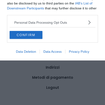
By
Alessio Iaconianni
/ 2024-07-18
also be disclosed by us to third parties on the
IAB’s List of
Downstream Participants
that may further disclose it to other
third parties.
Personal Data Processing Opt Outs
CONFIRM
Dettagli account
Ordini
Data Deletion
Data Access
Privacy Policy
Wishlist
Indirizzi
Metodi di pagamento
Logout