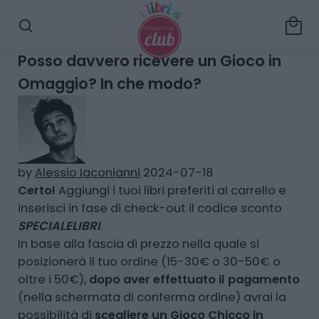
local_mall
search
Posso davvero ricevere un Gioco in
Omaggio? In che modo?
by
Alessio Iaconianni
2024-07-18
Certo!
Aggiungi i tuoi libri preferiti al carrello e
inserisci in fase di check-out il codice sconto
SPECIALELIBRI
.
In base alla fascia di prezzo nella quale si
posizionerà il tuo ordine (15-30€ o 30-50€ o
oltre i 50€),
dopo aver effettuato il pagamento
(nella schermata di conferma ordine) avrai la
possibilità di
scegliere un Gioco Chicco in