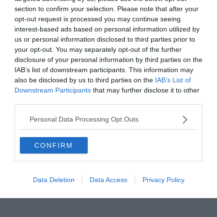
section to confirm your selection. Please note that after your
Trovi QUI i kit da personalizzare.
opt-out request is processed you may continue seeing
close
interest-based ads based on personal information utilized by
us or personal information disclosed to third parties prior to
##section.magazine.floatingQuiz.title##
your opt-out. You may separately opt-out of the further
##section.magazine.floatingQuiz.description##
disclosure of your personal information by third parties on the
IAB’s list of downstream participants. This information may
##SECTION.MAGAZINE.FLOATINGQUIZ.
also be disclosed by us to third parties on the
IAB’s List of
CTALABEL##
Downstream Participants
that may further disclose it to other
third parties.
##section.magazine.floatingQuiz.footerNote##
stat_1
Personal Data Processing Opt Outs
##magazine.template.otherArticles##
CONFIRM
Data Deletion
Data Access
Privacy Policy