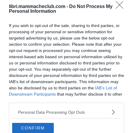
libri.mammacheclub.com -
Do Not Process My
dichiaro di voler conferire i miei dati personali ai fini
ACCEDI
Personal Information
dell'iscrizione al sito, per ottenere i servizi previsti e
ricevere informazioni di carattere editoriale e
If you wish to opt-out of the sale, sharing to third parties, or
promozionale, riguardanti maternità e infanzia. Ho letto e
processing of your personal or sensitive information for
accetto i
Termini e Condizioni
del sito.
*
targeted advertising by us, please use the below opt-out
section to confirm your selection. Please note that after your
opt-out request is processed you may continue seeing
Consento il trattamento dei dati personali forniti a
interest-based ads based on personal information utilized by
libri.mammacheclub per partecipare a ricerche di
us or personal information disclosed to third parties prior to
mercato, per ricevere informazioni e offerte promozionali
your opt-out. You may separately opt-out of the further
tramite posta, telefono, posta elettronica, sms, mms da
disclosure of your personal information by third parties on the
Dettagli account
IAB’s list of downstream participants. This information may
parte di Aziende Terze, indicate nell'informativa riportata
also be disclosed by us to third parties on the
IAB’s List of
qui
.
*
Ordini
Downstream Participants
that may further disclose it to other
Si
No
third parties.
Wishlist
Personal Data Processing Opt Outs
Consento il trattamento dei miei dati forniti a
Indirizzi
libri.mammacheclub per effettuare attività di profilazione
CONFIRM
ai fini di marketing da parte dei Titolari del sito, per
Metodi di pagamento