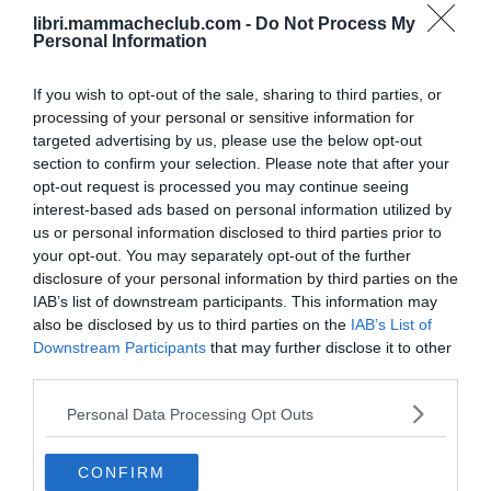
libri.mammacheclub.com -
Do Not Process My
dichiaro di voler conferire i miei dati personali ai fini
ACCEDI
Personal Information
dell'iscrizione al sito, per ottenere i servizi previsti e
ricevere informazioni di carattere editoriale e
If you wish to opt-out of the sale, sharing to third parties, or
promozionale, riguardanti maternità e infanzia. Ho letto e
processing of your personal or sensitive information for
accetto i
Termini e Condizioni
del sito.
*
targeted advertising by us, please use the below opt-out
section to confirm your selection. Please note that after your
opt-out request is processed you may continue seeing
Consento il trattamento dei dati personali forniti a
interest-based ads based on personal information utilized by
libri.mammacheclub per partecipare a ricerche di
us or personal information disclosed to third parties prior to
mercato, per ricevere informazioni e offerte promozionali
your opt-out. You may separately opt-out of the further
tramite posta, telefono, posta elettronica, sms, mms da
disclosure of your personal information by third parties on the
Dettagli account
IAB’s list of downstream participants. This information may
parte di Aziende Terze, indicate nell'informativa riportata
also be disclosed by us to third parties on the
IAB’s List of
qui
.
*
Ordini
Downstream Participants
that may further disclose it to other
Si
No
third parties.
Wishlist
Personal Data Processing Opt Outs
Consento il trattamento dei miei dati forniti a
Indirizzi
libri.mammacheclub per effettuare attività di profilazione
CONFIRM
ai fini di marketing da parte dei Titolari del sito, per
Metodi di pagamento